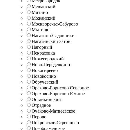
Метрогородок
Мещанский
Митино
Можайский
Москворечье-Сабурово
Мытищи
Нагатино-Садовники
Нагатинский Затон
Нагорный
Некрасовка
Нижегородский
Ново-Переделкино
Новогиреево
Новокосино
Обручевский
Орехово-Борисово Северное
Орехово-Борисово Южное
Останкинский
Отрадное
Очаково-Матвеевское
Перово
Покровское-Стрешнево
Преображенское