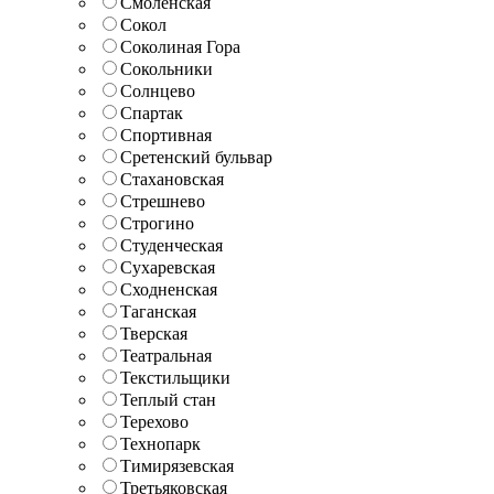
Смоленская
Сокол
Соколиная Гора
Сокольники
Солнцево
Спартак
Спортивная
Сретенский бульвар
Стахановская
Стрешнево
Строгино
Студенческая
Сухаревская
Сходненская
Таганская
Тверская
Театральная
Текстильщики
Теплый стан
Терехово
Технопарк
Тимирязевская
Третьяковская