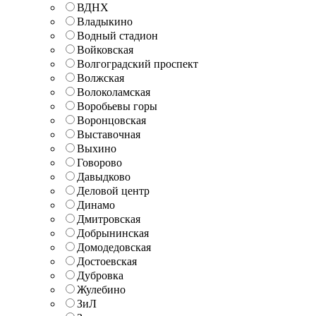
ВДНХ
Владыкино
Водный стадион
Войковская
Волгоградский проспект
Волжская
Волоколамская
Воробьевы горы
Воронцовская
Выставочная
Выхино
Говорово
Давыдково
Деловой центр
Динамо
Дмитровская
Добрынинская
Домодедовская
Достоевская
Дубровка
Жулебино
ЗиЛ