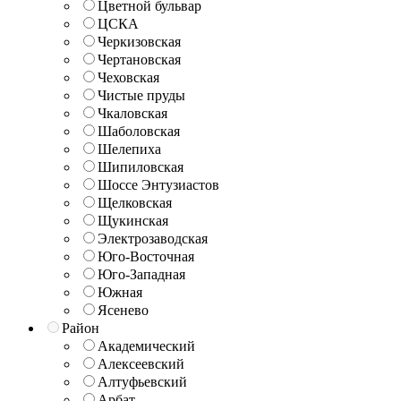
Цветной бульвар
ЦСКА
Черкизовская
Чертановская
Чеховская
Чистые пруды
Чкаловская
Шаболовская
Шелепиха
Шипиловская
Шоссе Энтузиастов
Щелковская
Щукинская
Электрозаводская
Юго-Восточная
Юго-Западная
Южная
Ясенево
Район
Академический
Алексеевский
Алтуфьевский
Арбат