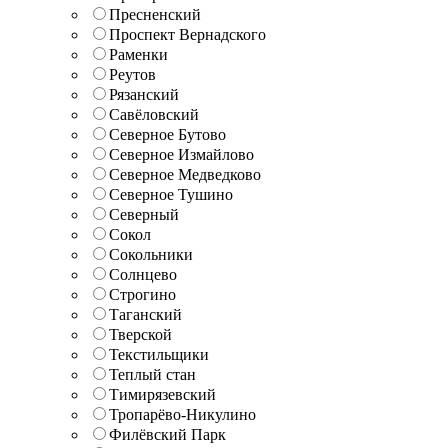
Пресненский
Проспект Вернадского
Раменки
Реутов
Рязанский
Савёловский
Северное Бутово
Северное Измайлово
Северное Медведково
Северное Тушино
Северный
Сокол
Сокольники
Солнцево
Строгино
Таганский
Тверской
Текстильщики
Теплый стан
Тимирязевский
Тропарёво-Никулино
Филёвский Парк