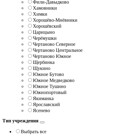
Фили-Давыдково
Хамовники
Химки
Хорошёво-Мнёвники
Хорошёвский
Царицыно
Черёмушки
Чертаново Северное
Чертаново Центральное
Чертаново Южное
Щербинка
Щукино
Южное Бутово
Южное Медведково
Южное Тушино
Южнопортовый
Якиманка
Ярославский
Ясенево
Тип учреждения
Выбрать все