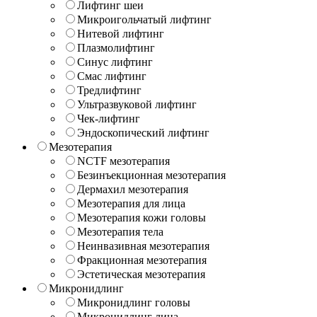
Лифтинг шеи
Микроигольчатый лифтинг
Нитевой лифтинг
Плазмолифтинг
Синус лифтинг
Смас лифтинг
Тредлифтинг
Ультразвуковой лифтинг
Чек-лифтинг
Эндоскопический лифтинг
Мезотерапия
NCTF мезотерапия
Безинъекционная мезотерапия
Дермахил мезотерапия
Мезотерапия для лица
Мезотерапия кожи головы
Мезотерапия тела
Неинвазивная мезотерапия
Фракционная мезотерапия
Эстетическая мезотерапия
Микронидлинг
Микронидлинг головы
Микронидлинг лица