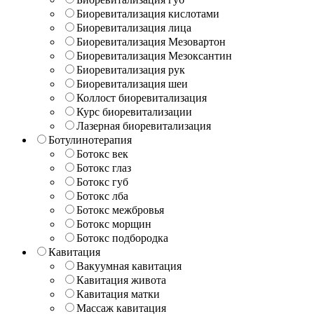
Биоревитализация кислотами
Биоревитализация лица
Биоревитализация Мезовартон
Биоревитализация Мезоксантин
Биоревитализация рук
Биоревитализация шеи
Коллост биоревитализация
Курс биоревитализации
Лазерная биоревитализация
Ботулинотерапия
Ботокс век
Ботокс глаз
Ботокс губ
Ботокс лба
Ботокс межбровья
Ботокс морщин
Ботокс подбородка
Кавитация
Вакуумная кавитация
Кавитация живота
Кавитация матки
Массаж кавитация