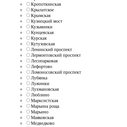
Кропоткинская
Крылатское
Крымская
Кузнецкий мост
Кузьминки
Кунцевская
Курская
Кутузовская
Ленинский проспект
Лермонтовский проспект
Лесопарковая
Лефортово
Ломоносовский проспект
Лубянка
Лужники
Лухмановская
Люблино
Марксистская
Марьина роща
Марьино
Маяковская
Медведково