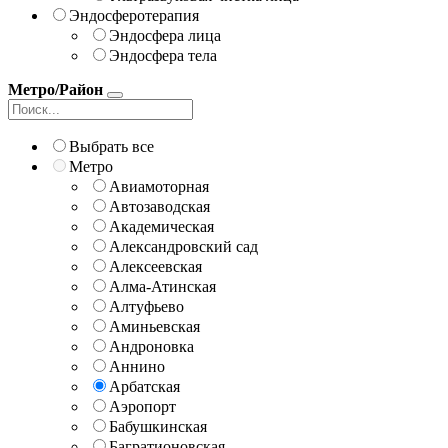
Эндосферотерапия
Эндосфера лица
Эндосфера тела
Метро/Район
Выбрать все
Метро
Авиамоторная
Автозаводская
Академическая
Александровский сад
Алексеевская
Алма-Атинская
Алтуфьево
Аминьевская
Андроновка
Аннино
Арбатская
Аэропорт
Бабушкинская
Багратионовская