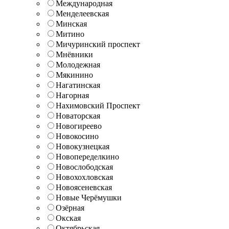
Международная
Менделеевская
Минская
Митино
Мичуринский проспект
Мнёвники
Молодежная
Мякинино
Нагатинская
Нагорная
Нахимовский Проспект
Новаторская
Новогиреево
Новокосино
Новокузнецкая
Новопеределкино
Новослободская
Новохохловская
Новоясеневская
Новые Черёмушки
Озёрная
Окская
Октябрьская