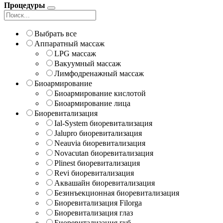
Процедуры
Выбрать все
Аппаратный массаж
LPG массаж
Вакуумный массаж
Лимфодренажный массаж
Биоармирование
Биоармирование кислотой
Биоармирование лица
Биоревитализация
Ial-System биоревитализация
Jalupro биоревитализация
Neauvia биоревитализация
Novacutan биоревитализация
Plinest биоревитализация
Revi биоревитализация
Аквашайн биоревитализация
Безинъекционная биоревитализация
Биоревитализация Filorga
Биоревитализация глаз
Биоревитализация губ