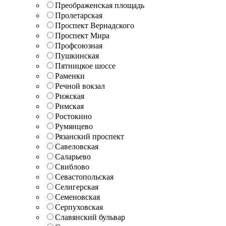
Преображенская площадь
Пролетарская
Проспект Вернадского
Проспект Мира
Профсоюзная
Пушкинская
Пятницкое шоссе
Раменки
Речной вокзал
Рижская
Римская
Ростокино
Румянцево
Рязанский проспект
Савеловская
Саларьево
Свиблово
Севастопольская
Селигерская
Семеновская
Серпуховская
Славянский бульвар