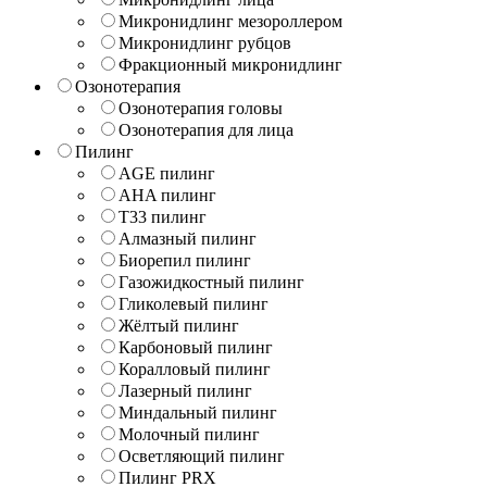
Микронидлинг мезороллером
Микронидлинг рубцов
Фракционный микронидлинг
Озонотерапия
Озонотерапия головы
Озонотерапия для лица
Пилинг
AGE пилинг
AHA пилинг
T33 пилинг
Алмазный пилинг
Биорепил пилинг
Газожидкостный пилинг
Гликолевый пилинг
Жёлтый пилинг
Карбоновый пилинг
Коралловый пилинг
Лазерный пилинг
Миндальный пилинг
Молочный пилинг
Осветляющий пилинг
Пилинг PRX