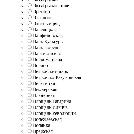
Октябрьское поле
Орехово
Отрадное
Охотный ряд
Павелецкая
Панфиловская
Парк Культуры
Парк Победы
Партизанская
Первомайская
Перово
Петровский парк
Петровско-Разумовская
Печатники
Пионерская
Планерная
Площадь Гагарина
Площадь Ильича
Площадь Революции
Полежаевская
Полянка
Пражская