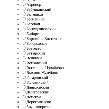
Аэропорт
Бабушкинский
Балашиха
Басманный
Беговой
Бескудниковский
Бибирево
Бирюлёво Восточное
Богородское
Братеево
Бутырский
Вешняки
Войковский
Восточное Измайлово
Выхино-Жулебино
Гагаринский
Головинский
Даниловский
Дмитровский
Донской
Дорогомилово
Замоскворечье