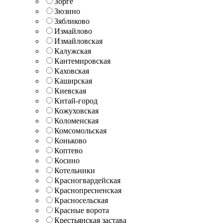
Зорге
Зюзино
Зябликово
Измайлово
Измайловская
Калужская
Кантемировская
Каховская
Каширская
Киевская
Китай-город
Кожуховская
Коломенская
Комсомольская
Коньково
Коптево
Косино
Котельники
Красногвардейская
Краснопресненская
Красносельская
Красные ворота
Крестьянская застава