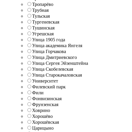
Тропарёво
Трубная
Тульская
Тургеневская
Тушинская
Угрешская
Улица 1905 года
Улица академика Янгеля
Улица Горчакова
Улица Дмитриевского
Улица Сергея Эйзенштейна
Улица Скобелевская
Улица Старокачаловская
Университет
Филевский парк
Фили
Фонвизинская
Фрунзенская
Ховрино
Хорошёво
Хорошёвская
Царицыно