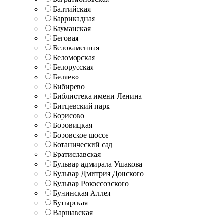
Балтийская
Баррикадная
Бауманская
Беговая
Белокаменная
Беломорская
Белорусская
Беляево
Бибирево
Библиотека имени Ленина
Битцевский парк
Борисово
Боровицкая
Боровское шоссе
Ботанический сад
Братиславская
Бульвар адмирала Ушакова
Бульвар Дмитрия Донского
Бульвар Рокоссовского
Бунинская Аллея
Бутырская
Варшавская