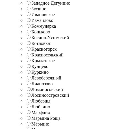
Западное Дегунино
Зюзино
Ивановское
Измайлово
Коммунарка
Коньково
Косино-Ухтомский
Котловка
Красногорск
Красносельский
Крылатское
Кунцево
Куркино
Левобережный
Лианозово
Ломоносовский
Лосиноостровский
Люберцы
Люблино
Марфино
Марьина Роща
Марьино