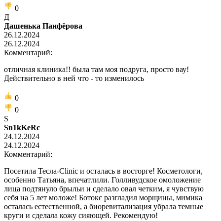
0
Д
Дашенька Панфёрова
26.12.2024
26.12.2024
Комментарий:
отличная клиника!! была там моя подруга, просто вау!
Действительно в ней что - то изменилось
0
0
S
Sn1kKeRc
24.12.2024
24.12.2024
Комментарий:
Посетила Тесла-Clinic и осталась в восторге! Косметологи,
особенно Татьяна, впечатлили. Голливудское омоложение
лица подтянуло брыльи и сделало овал четким, я чувствую
себя на 5 лет моложе! Ботокс разгладил морщины, мимика
осталась естественной, а биоревитализация убрала темные
круги и сделала кожу сияющей. Рекомендую!