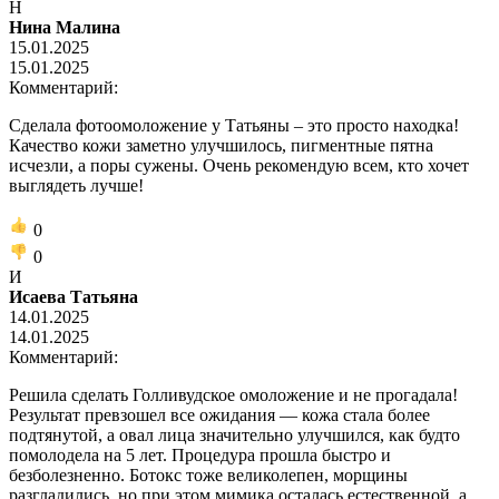
Н
Нина Малина
15.01.2025
15.01.2025
Комментарий:
Сделала фотоомоложение у Татьяны – это просто находка!
Качество кожи заметно улучшилось, пигментные пятна
исчезли, а поры сужены. Очень рекомендую всем, кто хочет
выглядеть лучше!
0
0
И
Исаева Татьяна
14.01.2025
14.01.2025
Комментарий:
Решила сделать Голливудское омоложение и не прогадала!
Результат превзошел все ожидания — кожа стала более
подтянутой, а овал лица значительно улучшился, как будто
помолодела на 5 лет. Процедура прошла быстро и
безболезненно. Ботокс тоже великолепен, морщины
разгладились, но при этом мимика осталась естественной, а