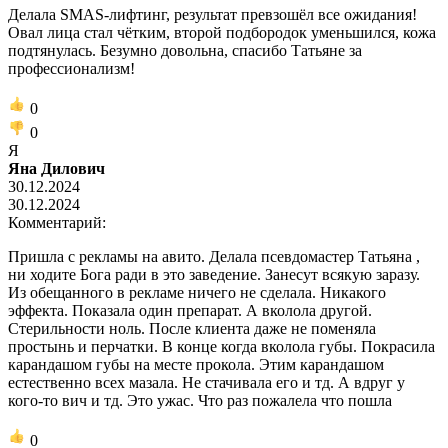
Делала SMAS-лифтинг, результат превзошёл все ожидания!
Овал лица стал чётким, второй подбородок уменьшился, кожа
подтянулась. Безумно довольна, спасибо Татьяне за
профессионализм!
0
0
Я
Яна Дилович
30.12.2024
30.12.2024
Комментарий:
Пришла с рекламы на авито. Делала псевдомастер Татьяна ,
ни ходите Бога ради в это заведение. Занесут всякую заразу.
Из обещанного в рекламе ничего не сделала. Никакого
эффекта. Показала один препарат. А вколола другой.
Стерильности ноль. После клиента даже не поменяла
простынь и перчатки. В конце когда вколола губы. Покрасила
карандашом губы на месте прокола. Этим карандашом
естественно всех мазала. Не стачивала его и тд. А вдруг у
кого-то вич и тд. Это ужас. Что раз пожалела что пошла
0