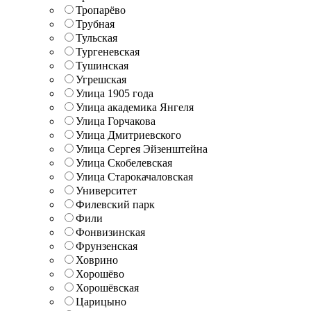
Тропарёво
Трубная
Тульская
Тургеневская
Тушинская
Угрешская
Улица 1905 года
Улица академика Янгеля
Улица Горчакова
Улица Дмитриевского
Улица Сергея Эйзенштейна
Улица Скобелевская
Улица Старокачаловская
Университет
Филевский парк
Фили
Фонвизинская
Фрунзенская
Ховрино
Хорошёво
Хорошёвская
Царицыно