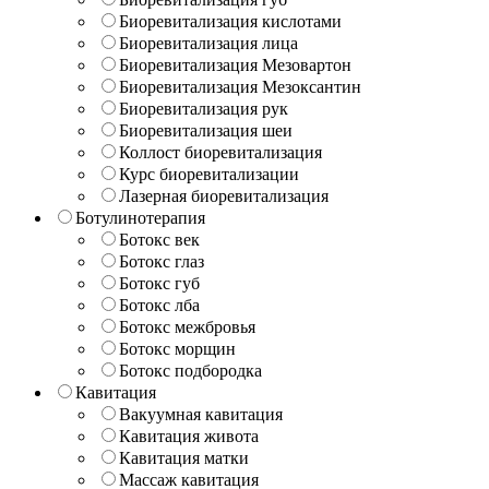
Биоревитализация кислотами
Биоревитализация лица
Биоревитализация Мезовартон
Биоревитализация Мезоксантин
Биоревитализация рук
Биоревитализация шеи
Коллост биоревитализация
Курс биоревитализации
Лазерная биоревитализация
Ботулинотерапия
Ботокс век
Ботокс глаз
Ботокс губ
Ботокс лба
Ботокс межбровья
Ботокс морщин
Ботокс подбородка
Кавитация
Вакуумная кавитация
Кавитация живота
Кавитация матки
Массаж кавитация