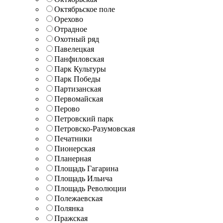
Октябрьское поле
Орехово
Отрадное
Охотный ряд
Павелецкая
Панфиловская
Парк Культуры
Парк Победы
Партизанская
Первомайская
Перово
Петровский парк
Петровско-Разумовская
Печатники
Пионерская
Планерная
Площадь Гагарина
Площадь Ильича
Площадь Революции
Полежаевская
Полянка
Пражская