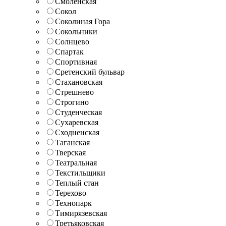
Смоленская
Сокол
Соколиная Гора
Сокольники
Солнцево
Спартак
Спортивная
Сретенский бульвар
Стахановская
Стрешнево
Строгино
Студенческая
Сухаревская
Сходненская
Таганская
Тверская
Театральная
Текстильщики
Теплый стан
Терехово
Технопарк
Тимирязевская
Третьяковская