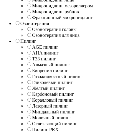
Микронидлинг мезороллером
Микронидлинг рубцов
Фракционный микронидлинг
Озонотерапия
Озонотерапия головы
Озонотерапия для лица
Пилинг
AGE пилинг
AHA пилинг
T33 пилинг
Алмазный пилинг
Биорепил пилинг
Газожидкостный пилинг
Гликолевый пилинг
Жёлтый пилинг
Карбоновый пилинг
Коралловый пилинг
Лазерный пилинг
Миндальный пилинг
Молочный пилинг
Осветляющий пилинг
Пилинг PRX