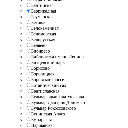
Балтийская
Баррикадная
Бауманская
Беговая
Белокаменная
Беломорская
Белорусская
Беляево
Бибирево
Библиотека имени Ленина
Битцевский парк
Борисово
Боровицкая
Боровское шоссе
Ботанический сад
Братиславская
Бульвар адмирала Ушакова
Бульвар Дмитрия Донского
Бульвар Рокоссовского
Бунинская Аллея
Бутырская
Варшавская