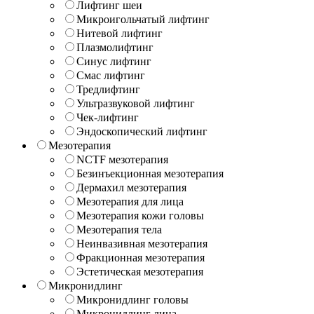
Лифтинг шеи
Микроигольчатый лифтинг
Нитевой лифтинг
Плазмолифтинг
Синус лифтинг
Смас лифтинг
Тредлифтинг
Ультразвуковой лифтинг
Чек-лифтинг
Эндоскопический лифтинг
Мезотерапия
NCTF мезотерапия
Безинъекционная мезотерапия
Дермахил мезотерапия
Мезотерапия для лица
Мезотерапия кожи головы
Мезотерапия тела
Неинвазивная мезотерапия
Фракционная мезотерапия
Эстетическая мезотерапия
Микронидлинг
Микронидлинг головы
Микронидлинг лица