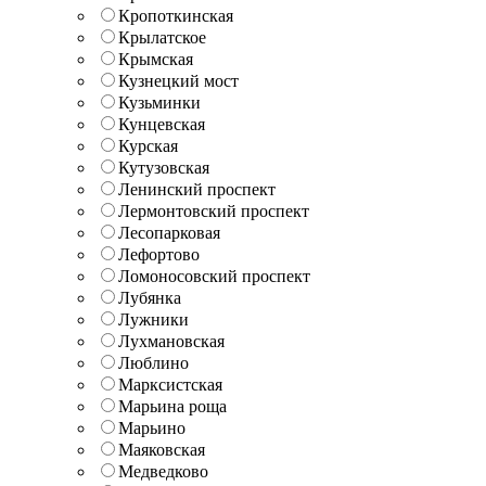
Кропоткинская
Крылатское
Крымская
Кузнецкий мост
Кузьминки
Кунцевская
Курская
Кутузовская
Ленинский проспект
Лермонтовский проспект
Лесопарковая
Лефортово
Ломоносовский проспект
Лубянка
Лужники
Лухмановская
Люблино
Марксистская
Марьина роща
Марьино
Маяковская
Медведково