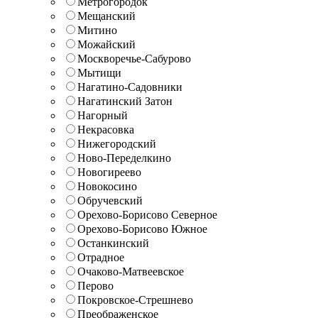
Метрогородок
Мещанский
Митино
Можайский
Москворечье-Сабурово
Мытищи
Нагатино-Садовники
Нагатинский Затон
Нагорный
Некрасовка
Нижегородский
Ново-Переделкино
Новогиреево
Новокосино
Обручевский
Орехово-Борисово Северное
Орехово-Борисово Южное
Останкинский
Отрадное
Очаково-Матвеевское
Перово
Покровское-Стрешнево
Преображенское