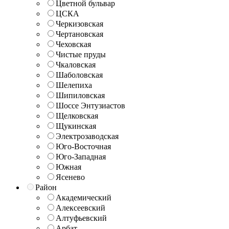
Цветной бульвар
ЦСКА
Черкизовская
Чертановская
Чеховская
Чистые пруды
Чкаловская
Шаболовская
Шелепиха
Шипиловская
Шоссе Энтузиастов
Щелковская
Щукинская
Электрозаводская
Юго-Восточная
Юго-Западная
Южная
Ясенево
Район
Академический
Алексеевский
Алтуфьевский
Арбат