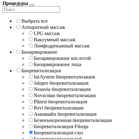
Процедуры
Выбрать все
Аппаратный массаж
LPG массаж
Вакуумный массаж
Лимфодренажный массаж
Биоармирование
Биоармирование кислотой
Биоармирование лица
Биоревитализация
Ial-System биоревитализация
Jalupro биоревитализация
Neauvia биоревитализация
Novacutan биоревитализация
Plinest биоревитализация
Revi биоревитализация
Аквашайн биоревитализация
Безинъекционная биоревитализация
Биоревитализация Filorga
Биоревитализация глаз
Биоревитализация губ