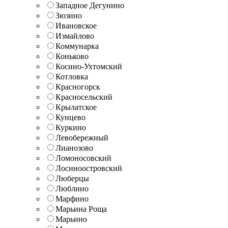
Западное Дегунино
Зюзино
Ивановское
Измайлово
Коммунарка
Коньково
Косино-Ухтомский
Котловка
Красногорск
Красносельский
Крылатское
Кунцево
Куркино
Левобережный
Лианозово
Ломоносовский
Лосиноостровский
Люберцы
Люблино
Марфино
Марьина Роща
Марьино