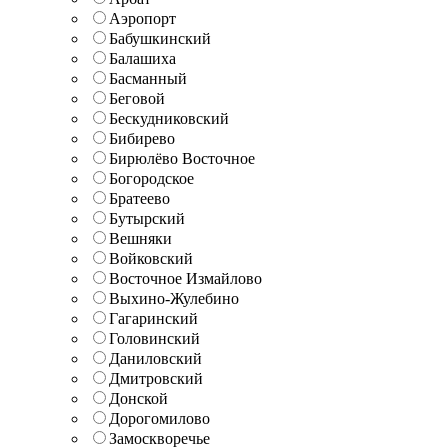
Аэропорт
Бабушкинский
Балашиха
Басманный
Беговой
Бескудниковский
Бибирево
Бирюлёво Восточное
Богородское
Братеево
Бутырский
Вешняки
Войковский
Восточное Измайлово
Выхино-Жулебино
Гагаринский
Головинский
Даниловский
Дмитровский
Донской
Дорогомилово
Замоскворечье