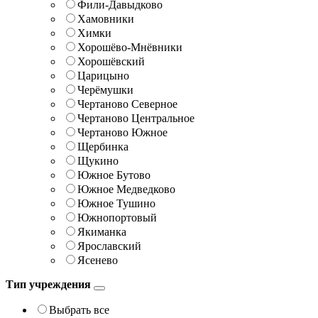
Фили-Давыдково
Хамовники
Химки
Хорошёво-Мнёвники
Хорошёвский
Царицыно
Черёмушки
Чертаново Северное
Чертаново Центральное
Чертаново Южное
Щербинка
Щукино
Южное Бутово
Южное Медведково
Южное Тушино
Южнопортовый
Якиманка
Ярославский
Ясенево
Тип учреждения
Выбрать все