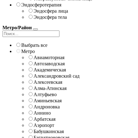
Эндосферотерапия
Эндосфера лица
Эндосфера тела
Метро/Район
Выбрать все
Метро
Авиамоторная
Автозаводская
Академическая
Александровский сад
Алексеевская
Алма-Атинская
Алтуфьево
Аминьевская
Андроновка
Аннино
Арбатская
Аэропорт
Бабушкинская
Багратионовская