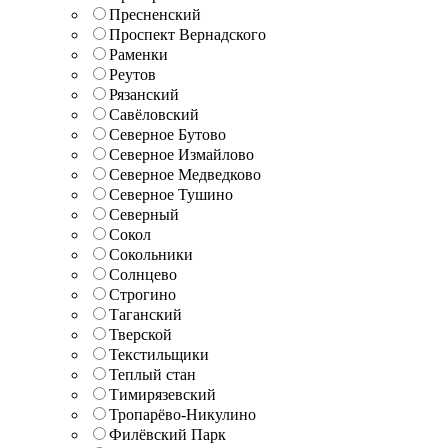
Пресненский
Проспект Вернадского
Раменки
Реутов
Рязанский
Савёловский
Северное Бутово
Северное Измайлово
Северное Медведково
Северное Тушино
Северный
Сокол
Сокольники
Солнцево
Строгино
Таганский
Тверской
Текстильщики
Теплый стан
Тимирязевский
Тропарёво-Никулино
Филёвский Парк