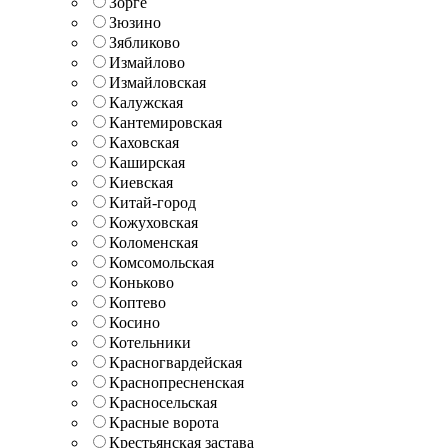
Зорге
Зюзино
Зябликово
Измайлово
Измайловская
Калужская
Кантемировская
Каховская
Каширская
Киевская
Китай-город
Кожуховская
Коломенская
Комсомольская
Коньково
Коптево
Косино
Котельники
Красногвардейская
Краснопресненская
Красносельская
Красные ворота
Крестьянская застава