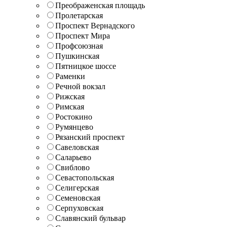
Преображенская площадь
Пролетарская
Проспект Вернадского
Проспект Мира
Профсоюзная
Пушкинская
Пятницкое шоссе
Раменки
Речной вокзал
Рижская
Римская
Ростокино
Румянцево
Рязанский проспект
Савеловская
Саларьево
Свиблово
Севастопольская
Селигерская
Семеновская
Серпуховская
Славянский бульвар