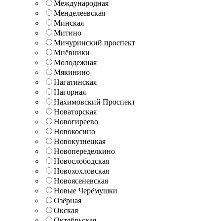
Международная
Менделеевская
Минская
Митино
Мичуринский проспект
Мнёвники
Молодежная
Мякинино
Нагатинская
Нагорная
Нахимовский Проспект
Новаторская
Новогиреево
Новокосино
Новокузнецкая
Новопеределкино
Новослободская
Новохохловская
Новоясеневская
Новые Черёмушки
Озёрная
Окская
Октябрьская