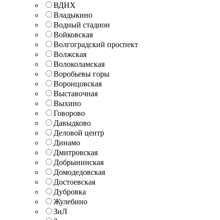
ВДНХ
Владыкино
Водный стадион
Войковская
Волгоградский проспект
Волжская
Волоколамская
Воробьевы горы
Воронцовская
Выставочная
Выхино
Говорово
Давыдково
Деловой центр
Динамо
Дмитровская
Добрынинская
Домодедовская
Достоевская
Дубровка
Жулебино
ЗиЛ